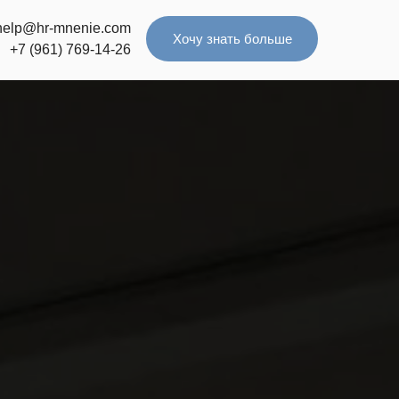
help@hr-mnenie.com
Хочу знать больше
+7 (961) 769-14-26