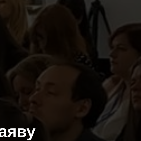
наяву