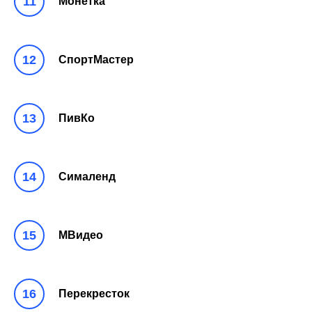
Монетка
СпортМастер
ПивКо
Сималенд
МВидео
Перекресток