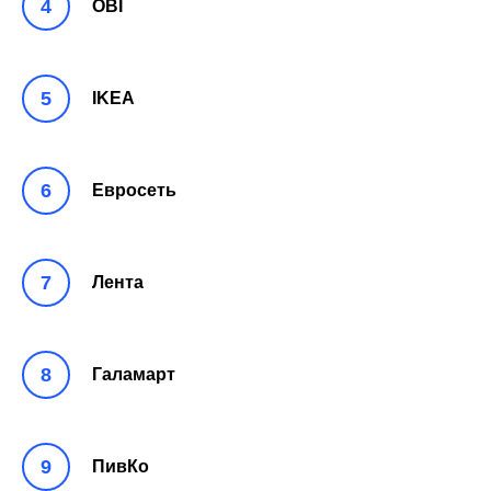
OBI
IKEA
Евросеть
Лента
Галамарт
ПивКо