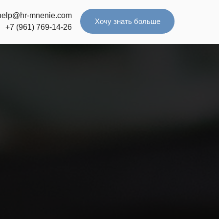
help@hr-mnenie.com
Хочу знать больше
+7 (961) 769-14-26