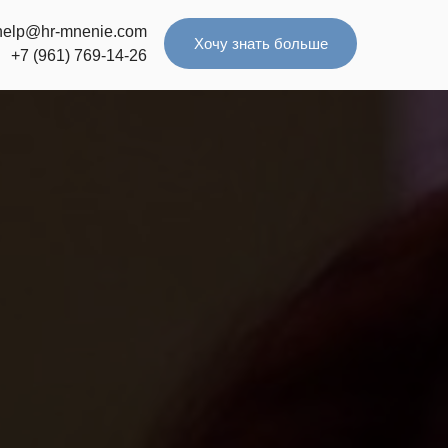
help@hr-mnenie.com
Хочу знать больше
+7 (961) 769-14-26