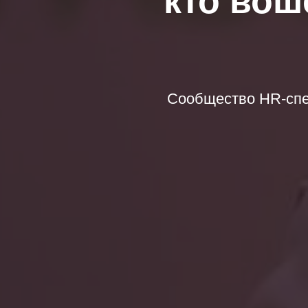
кто вош
Сообщество HR-спе