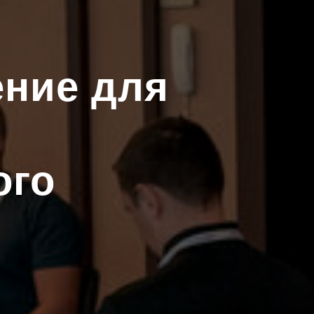
ение для
ого